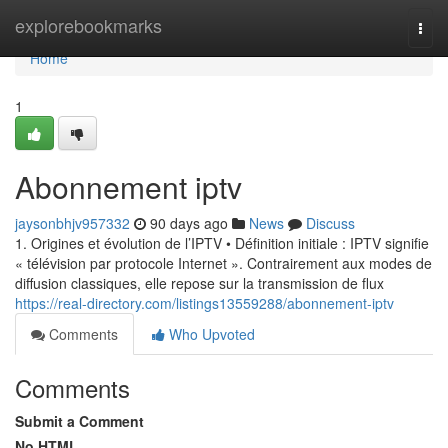
Home
explorebookmarks
Togg
navi
Home
1
Abonnement iptv
jaysonbhjv957332
90 days ago
News
Discuss
1. Origines et évolution de l’IPTV • Définition initiale : IPTV signifie
« télévision par protocole Internet ». Contrairement aux modes de
diffusion classiques, elle repose sur la transmission de flux
https://real-directory.com/listings13559288/abonnement-iptv
Comments
Who Upvoted
Comments
Submit a Comment
No HTML