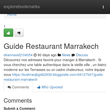
Home
explorebookmarks
Togg
navi
Home
1
Guide Restaurant Marrakech
deannavefj104054
90 days ago
News
Discuss
Découvrez nos adresses favoris pour manger à Marrakech . Si
vous cherchez une table authentique dans la vieille ville , un bistro
moderne sur les Terrasses ou un cadre chaleureux, notre équipe
vous
https://bushraojbg462939.bloggosite.com/49127547/guide-
restaurant-marrakech
Comments
Who Upvoted
Comments
Submit a Comment