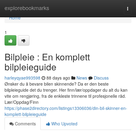
Home
explorebookmarks
Togg
navi
Home
1
Bilpleie : En komplett
bilpleieguide
harleyqyae993598
88 days ago
News
Discuss
Ønsker du å bevare bilen skinnende? Da er den beste
bilpleieguide det du trenger. Her finn/lær/oppdager du alt du kan
vite om rengjøring, fra de enkleste trinnene til profesjonelle råd.
Lær/Oppdag/Finn
https://phase2directory.com/listings13306036/din-bil-skinner-en-
komplett-bilpleieguide
Comments
Who Upvoted