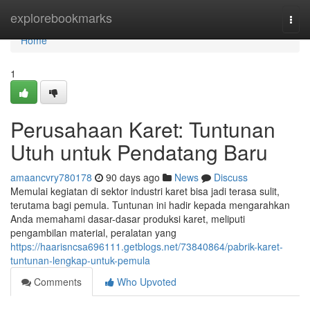
Home
explorebookmarks
Togg
navi
Home
1
Perusahaan Karet: Tuntunan
Utuh untuk Pendatang Baru
amaancvry780178
90 days ago
News
Discuss
Memulai kegiatan di sektor industri karet bisa jadi terasa sulit,
terutama bagi pemula. Tuntunan ini hadir kepada mengarahkan
Anda memahami dasar-dasar produksi karet, meliputi
pengambilan material, peralatan yang
https://haarisncsa696111.getblogs.net/73840864/pabrik-karet-
tuntunan-lengkap-untuk-pemula
Comments
Who Upvoted