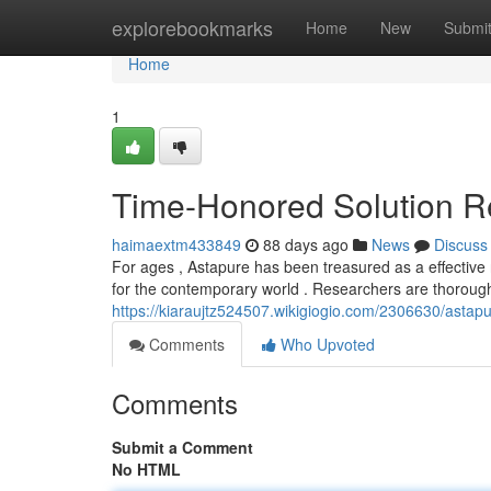
Home
explorebookmarks
Home
New
Submi
Home
1
Time-Honored Solution 
haimaextm433849
88 days ago
News
Discuss
For ages , Astapure has been treasured as a effective re
for the contemporary world . Researchers are thorough
https://kiaraujtz524507.wikigiogio.com/2306630/ast
Comments
Who Upvoted
Comments
Submit a Comment
No HTML