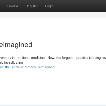
t
Groups
Register
Login
Reimagined
medy in traditional medicine . Now, this forgotten practice is being rev
ly investigating
apure_the_ancient_remedy_reimagined