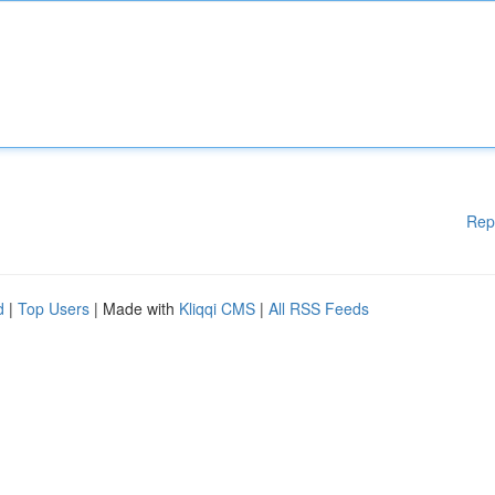
Rep
d
|
Top Users
| Made with
Kliqqi CMS
|
All RSS Feeds