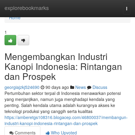
Home
explorebookmarks
Togg
navi
Home
1
Mengembangkan Industri
Kanopi Indonesia: Rintangan
dan Prospek
georgiajzkj524690
90 days ago
News
Discuss
Pertumbuhan sektor terpal di Indonesia menawarkan potensi
yang menjanjikan, namun juga menghadapi kendala yang
penting. Salah kendala utama adalah kurangnya akses ke
teknologi produksi yang canggih serta kualitas
https://amberetgs108316.blogacep.com/46800037/membangun-
industri-kanopi-indonesia-rintangan-dan-prospek
Comments
Who Upvoted