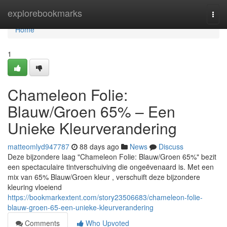
Home
explorebookmarks
Togg
navi
Home
1
Chameleon Folie:
Blauw/Groen 65% – Een
Unieke Kleurverandering
matteomlyd947787
88 days ago
News
Discuss
Deze bijzondere laag "Chameleon Folie: Blauw/Groen 65%" bezit
een spectaculaire tintverschuiving die ongeëvenaard is. Met een
mix van 65% Blauw/Groen kleur , verschuift deze bijzondere
kleuring vloeiend
https://bookmarkextent.com/story23506683/chameleon-folie-
blauw-groen-65-een-unieke-kleurverandering
Comments
Who Upvoted