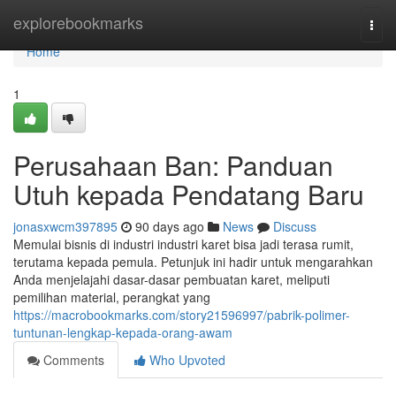
Home
explorebookmarks
Togg
navi
Home
1
Perusahaan Ban: Panduan
Utuh kepada Pendatang Baru
jonasxwcm397895
90 days ago
News
Discuss
Memulai bisnis di industri industri karet bisa jadi terasa rumit,
terutama kepada pemula. Petunjuk ini hadir untuk mengarahkan
Anda menjelajahi dasar-dasar pembuatan karet, meliputi
pemilihan material, perangkat yang
https://macrobookmarks.com/story21596997/pabrik-polimer-
tuntunan-lengkap-kepada-orang-awam
Comments
Who Upvoted