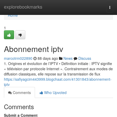
Home
explorebookmarks
Togg
navi
Home
1
Abonnement iptv
marcotrm022890
88 days ago
News
Discuss
1. Origines et évolution de l’IPTV • Définition initiale : IPTV signifie
« télévision par protocole Internet ». Contrairement aux modes de
diffusion classiques, elle repose sur la transmission de flux
https://safiyagcim443999.blogchaat.com/41301843/abonnement-
iptv
Comments
Who Upvoted
Comments
Submit a Comment