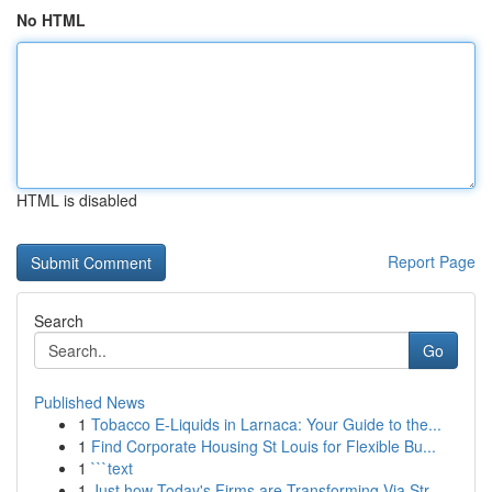
No HTML
HTML is disabled
Report Page
Search
Go
Published News
1
Tobacco E-Liquids in Larnaca: Your Guide to the...
1
Find Corporate Housing St Louis for Flexible Bu...
1
```text
1
Just how Today's Firms are Transforming Via Str...