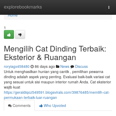
Home
explorebookmarks
Togg
navi
Home
1
Mengilih Cat Dinding Terbaik:
Eksterior & Ruangan
roryiagx458480
86 days ago
News
Discuss
Untuk menghasilkan hunian yang cantik , pemilihan pewarna
dinding adalah aspek yang penting. Evaluasi baik-baik variasi cat
yang sesuai untuk sisi maupun interior rumah Anda. Cat eksterior
wajib kuat
https://geraldiqoz549591.blogsvirals.com/39876485/memilih-cat-
permukaan-terbaik-luar-ruangan
Comments
Who Upvoted