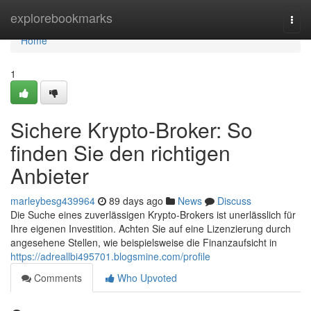
Home
explorebookmarks
Togg
navi
Home
1
Sichere Krypto-Broker: So
finden Sie den richtigen
Anbieter
marleybesg439964
89 days ago
News
Discuss
Die Suche eines zuverlässigen Krypto-Brokers ist unerlässlich für
Ihre eigenen Investition. Achten Sie auf eine Lizenzierung durch
angesehene Stellen, wie beispielsweise die Finanzaufsicht in
https://adreallbi495701.blogsmine.com/profile
Comments
Who Upvoted