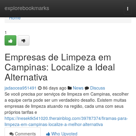
Home
explorebookmarks
Togg
navi
Home
1
Empresas de Limpeza em
Campinas: Localize a Ideal
Alternativa
jadaocea951491
86 days ago
News
Discuss
Se você precisa por serviços de limpeza em Campinas, escolher
a equipe certa pode ser um verdadeiro desafio. Existem muitas
empresas de limpeza atuando na região, cada uma com seus
próprios tarifas e
https://inesektk541020.therainblog.com/39787374/firamas-para-
limpeza-em-campinas-localize-a-melhor-alternativa
Comments
Who Upvoted