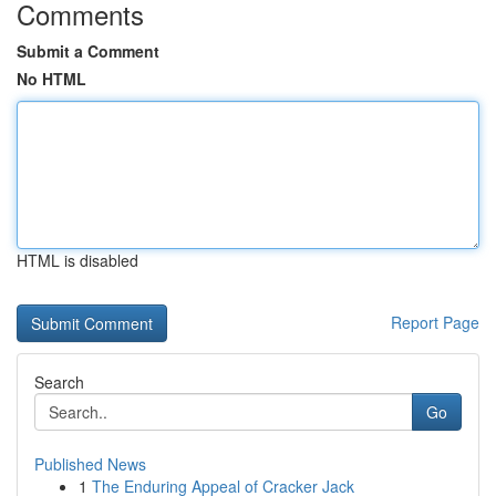
Comments
Submit a Comment
No HTML
HTML is disabled
Report Page
Search
Go
Published News
1
The Enduring Appeal of Cracker Jack