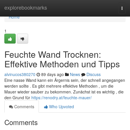
Home
explorebookmarks
Togg
navi
Home
1
Feuchte Wand Trocknen:
Effektive Methoden und Tipps
alvinucos380270
89 days ago
News
Discuss
Eine nasse Wand kann ein Ärgernis sein, der schnell angegangen
werden sollte . Es gibt mehrere effektive Methoden , um die
Mauer wieder sauber zu bekommen. Zunächst ist es wichtig , die
den Grund für
https://renodry.at/feuchte-mauer/
Comments
Who Upvoted
Comments