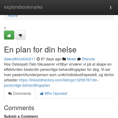
Home
explorebookmarks
Togg
navi
Home
1
En plan for din helse
dawudkhxo642211
87 days ago
News
Discuss
Hos Osteopati Oslo fokusserer vi/tilbyr vi/værer vi på at skape en
effektiv/den beste/din personlige behandlingsplan for deg. Vi ser
hver pasient/kunde/person som unikt/individuell/spesielt, og derfor
arbeider
https://links2directory.com/listings13259787/din-
personlige-behandlingsplan
Comments
Who Upvoted
Comments
Submit a Comment