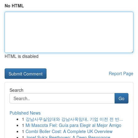
No HTML
HTML is disabled
Report Page
Search
Go
Published News
1
강남사무실임대와 강남사옥임대, 기업 이전 전 반...
1
Mi Mascota Fiel: Guía para Elegir al Mejor Amigo
1
Combi Boiler Cost: A Complete UK Overview
1
Josef Suk's Beethoven: A Deep Resonance