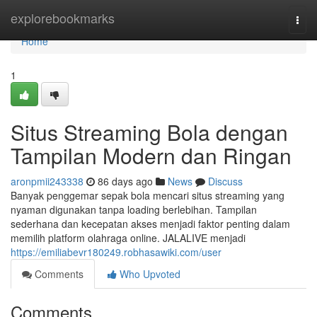
Home
explorebookmarks
Togg
navi
Home
1
Situs Streaming Bola dengan
Tampilan Modern dan Ringan
aronpmii243338
86 days ago
News
Discuss
Banyak penggemar sepak bola mencari situs streaming yang
nyaman digunakan tanpa loading berlebihan. Tampilan
sederhana dan kecepatan akses menjadi faktor penting dalam
memilih platform olahraga online. JALALIVE menjadi
https://emiliabevr180249.robhasawiki.com/user
Comments
Who Upvoted
Comments