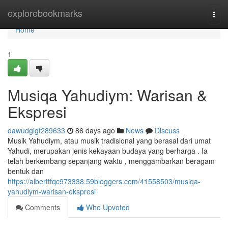
Home
explorebookmarks
Togg
navi
Home
1
Musiqa Yahudiym: Warisan &
Ekspresi
dawudgigt289633
86 days ago
News
Discuss
Musik Yahudiym, atau musik tradisional yang berasal dari umat
Yahudi, merupakan jenis kekayaan budaya yang berharga . Ia
telah berkembang sepanjang waktu , menggambarkan beragam
bentuk dan
https://alberttfqc973338.59bloggers.com/41558503/musiqa-
yahudiym-warisan-ekspresi
Comments
Who Upvoted