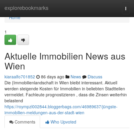
Home
explorebookmarks
Togg
navi
Home
1
Aktuelle Immobilien News aus
Wien
kiaraalfo701852
86 days ago
News
Discuss
Die {Immobilienlandschaft in Wien bleibt interessant. Aktuell
werden steigende Kosten für Immobilien in beliebten Stadtteilen
vermeldet. Fachleute prognostizieren , dass die Zinsen weiterhin
belastend
https://roympzl002844.bloggerbags.com/46989637/jüngste-
immobilien-meldungen-aus-der-stadt-wien
Comments
Who Upvoted