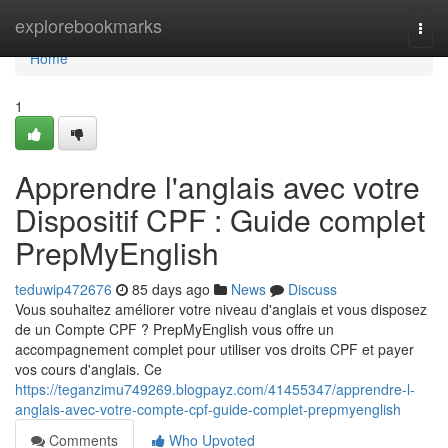
Home
explorebookmarks
Togg
navi
Home
1
Apprendre l'anglais avec votre
Dispositif CPF : Guide complet
PrepMyEnglish
teduwip472676
85 days ago
News
Discuss
Vous souhaitez améliorer votre niveau d'anglais et vous disposez
de un Compte CPF ? PrepMyEnglish vous offre un
accompagnement complet pour utiliser vos droits CPF et payer
vos cours d'anglais. Ce
https://teganzimu749269.blogpayz.com/41455347/apprendre-l-
anglais-avec-votre-compte-cpf-guide-complet-prepmyenglish
Comments
Who Upvoted