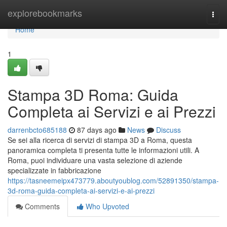
Home
explorebookmarks
Togg
navi
Home
1
Stampa 3D Roma: Guida
Completa ai Servizi e ai Prezzi
darrenbcto685188
87 days ago
News
Discuss
Se sei alla ricerca di servizi di stampa 3D a Roma, questa
panoramica completa ti presenta tutte le informazioni utili. A
Roma, puoi individuare una vasta selezione di aziende
specializzate in fabbricazione
https://tasneemeipx473779.aboutyoublog.com/52891350/stampa-
3d-roma-guida-completa-ai-servizi-e-ai-prezzi
Comments
Who Upvoted