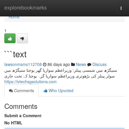
Home
explorebookmarks
Togg
navi
Home
1
```text
lawsonmsms112708
86 days ago
News
Discuss
سنیگڑھ میں شمسی پینلز: وزیراعظم سواریا گھر یوجنا سنیگڑھ میں
سولر پینلز کی بڑھوتری وزیراعظم سواریا گرہ یوجنا کے تحت جاری
https://ivtechsgsolutions.com
Comments
Who Upvoted
Comments
Submit a Comment
No HTML