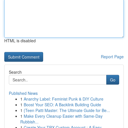
HTML is disabled
Report Page
Search
Go
Published News
1
Anarchy Label: Feminist Punk & DIY Culture
1
Boost Your SEO: A Backlink Building Guide
1
{Teen Patti Master: The Ultimate Guide for Be...
1
Make Every Cleanup Easier with Same-Day
Rubbish...
1
Create Your TRX Custom Account : A Easy...