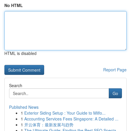
No HTML
HTML is disabled
Report Page
Search
Go
Published News
1
Exterior Siding Setup : Your Guide to Milfo...
1
Accounting Services Fees Singapore: A Detailed ...
1
开云体育：最新发展与趋势
1
The Ultimate Guide: Finding the Best SEO Specia...