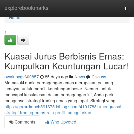
Home
explorebookmarks
Togg
navi
Home
1
Kuasai Jurus Berbisnis Emas:
Kumpulkan Keuntungan Lucar!
owainpygv600857
85 days ago
News
Discuss
Memasuki dunia perdagangan emas merupakan peluang
lumayan untuk meraih keuntungan besar. Namun, untuk
mencapai kesuksesan dalam perdagangan ini, Anda perlu
menguasai strategi trading emas yang tepat. Strategi yang
https://gerardmnch561375.idblogz.com/41017881/menguasai-
strategi-trading-emas-raih-profit-menggiurkan
Comments
Who Upvoted