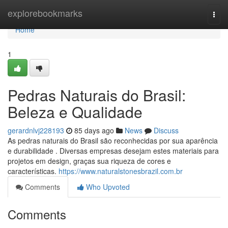
Home
explorebookmarks
Togg
navi
Home
1
Pedras Naturais do Brasil:
Beleza e Qualidade
gerardnlvj228193
85 days ago
News
Discuss
As pedras naturais do Brasil são reconhecidas por sua aparência
e durabilidade . Diversas empresas desejam estes materiais para
projetos em design, graças sua riqueza de cores e
características.
https://www.naturalstonesbrazil.com.br
Comments
Who Upvoted
Comments