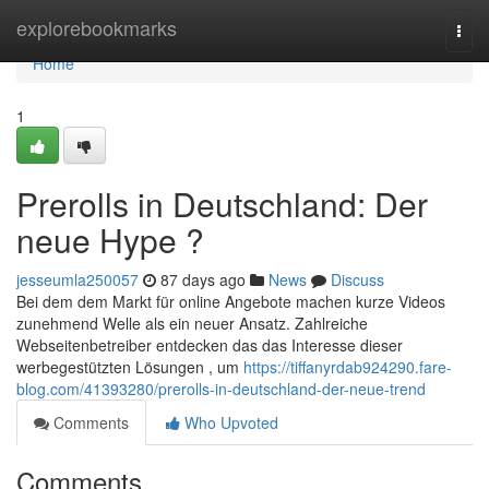
Home
explorebookmarks
Togg
navi
Home
1
Prerolls in Deutschland: Der
neue Hype ?
jesseumla250057
87 days ago
News
Discuss
Bei dem dem Markt für online Angebote machen kurze Videos
zunehmend Welle als ein neuer Ansatz. Zahlreiche
Webseitenbetreiber entdecken das das Interesse dieser
werbegestützten Lösungen , um
https://tiffanyrdab924290.fare-
blog.com/41393280/prerolls-in-deutschland-der-neue-trend
Comments
Who Upvoted
Comments