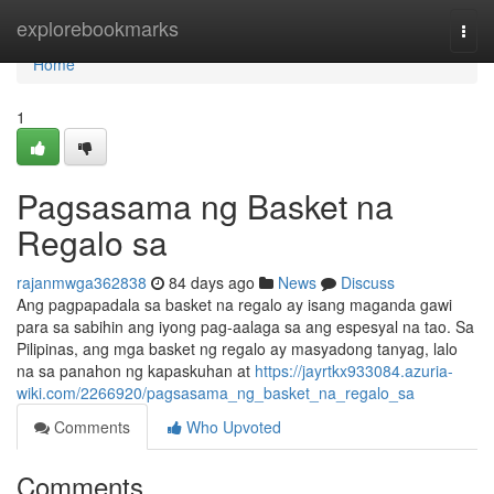
Home
explorebookmarks
Togg
navi
Home
1
Pagsasama ng Basket na
Regalo sa
rajanmwga362838
84 days ago
News
Discuss
Ang pagpapadala sa basket na regalo ay isang maganda gawi
para sa sabihin ang iyong pag-aalaga sa ang espesyal na tao. Sa
Pilipinas, ang mga basket ng regalo ay masyadong tanyag, lalo
na sa panahon ng kapaskuhan at
https://jayrtkx933084.azuria-
wiki.com/2266920/pagsasama_ng_basket_na_regalo_sa
Comments
Who Upvoted
Comments