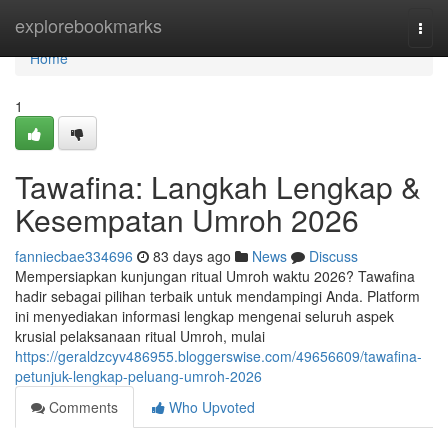
Home
explorebookmarks
Togg
navi
Home
1
Tawafina: Langkah Lengkap &
Kesempatan Umroh 2026
fanniecbae334696
83 days ago
News
Discuss
Mempersiapkan kunjungan ritual Umroh waktu 2026? Tawafina
hadir sebagai pilihan terbaik untuk mendampingi Anda. Platform
ini menyediakan informasi lengkap mengenai seluruh aspek
krusial pelaksanaan ritual Umroh, mulai
https://geraldzcyv486955.bloggerswise.com/49656609/tawafina-
petunjuk-lengkap-peluang-umroh-2026
Comments
Who Upvoted