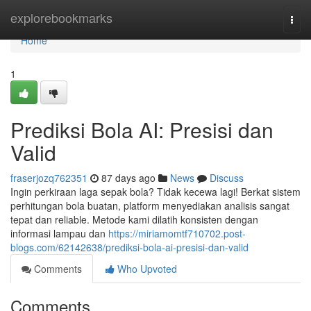
Home
explorebookmarks
Togg
navi
Home
1
Prediksi Bola AI: Presisi dan
Valid
fraserjozq762351
87 days ago
News
Discuss
Ingin perkiraan laga sepak bola? Tidak kecewa lagi! Berkat sistem
perhitungan bola buatan, platform menyediakan analisis sangat
tepat dan reliable. Metode kami dilatih konsisten dengan
informasi lampau dan
https://miriamomtf710702.post-
blogs.com/62142638/prediksi-bola-ai-presisi-dan-valid
Comments
Who Upvoted
Comments