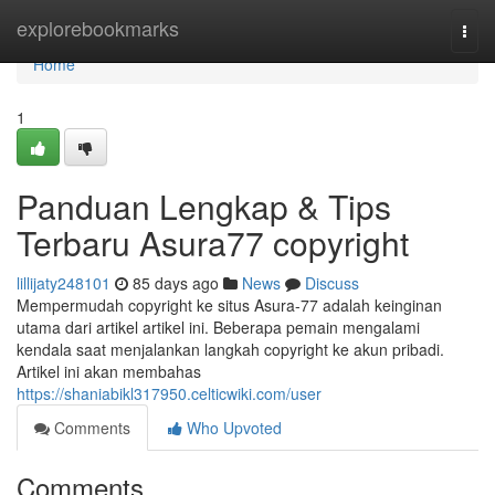
Home
explorebookmarks
Togg
navi
Home
1
Panduan Lengkap & Tips
Terbaru Asura77 copyright
lillijaty248101
85 days ago
News
Discuss
Mempermudah copyright ke situs Asura-77 adalah keinginan
utama dari artikel artikel ini. Beberapa pemain mengalami
kendala saat menjalankan langkah copyright ke akun pribadi.
Artikel ini akan membahas
https://shaniabikl317950.celticwiki.com/user
Comments
Who Upvoted
Comments