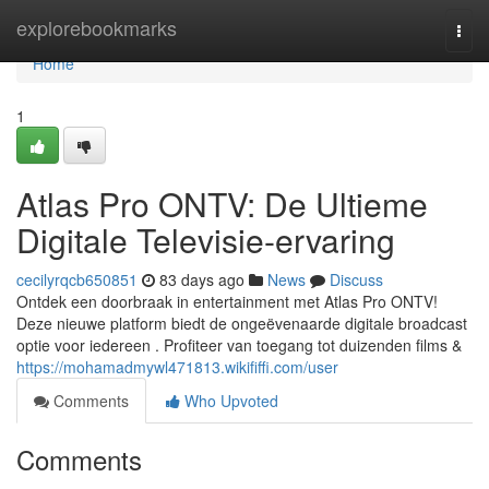
Home
explorebookmarks
Togg
navi
Home
1
Atlas Pro ONTV: De Ultieme
Digitale Televisie-ervaring
cecilyrqcb650851
83 days ago
News
Discuss
Ontdek een doorbraak in entertainment met Atlas Pro ONTV!
Deze nieuwe platform biedt de ongeëvenaarde digitale broadcast
optie voor iedereen . Profiteer van toegang tot duizenden films &
https://mohamadmywl471813.wikififfi.com/user
Comments
Who Upvoted
Comments