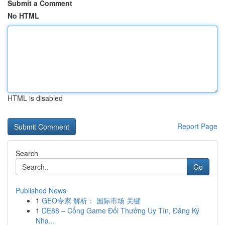
Submit a Comment
No HTML
HTML is disabled
Report Page
Search
Go
Published News
1
GEO专家 解析： 国际市场 关键
1
DE88 – Cổng Game Đổi Thưởng Uy Tín, Đăng Ký
Nha...