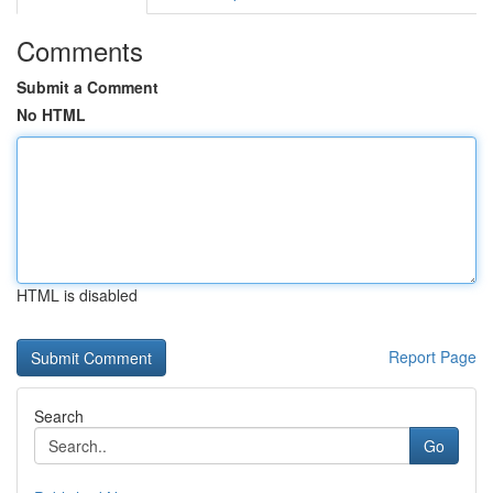
Comments
Submit a Comment
No HTML
HTML is disabled
Report Page
Search
Go