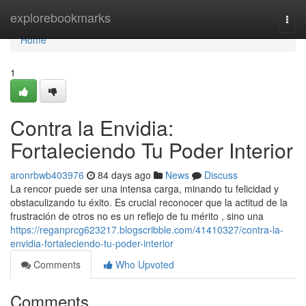
Home
explorebookmarks
Togg
navi
Home
1
Contra la Envidia:
Fortaleciendo Tu Poder Interior
aronrbwb403976
84 days ago
News
Discuss
La rencor puede ser una intensa carga, minando tu felicidad y
obstaculizando tu éxito. Es crucial reconocer que la actitud de la
frustración de otros no es un reflejo de tu mérito , sino una
https://reganprcg623217.blogscribble.com/41410327/contra-la-
envidia-fortaleciendo-tu-poder-interior
Comments
Who Upvoted
Comments