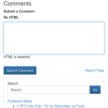
Comments
Submit a Comment
No HTML
HTML is disabled
Report Page
Search
Go
Published News
1
İPTV Alın Edin : En İyi Seçenekler ve Fiyat...