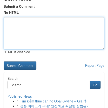
Submit a Comment
No HTML
HTML is disabled
Report Page
Search
Go
Published News
1
Tìm kiếm thuê căn hộ Opal Skyline – Giá rẻ ,...
1
정품 비아그라 구매: 안전하고 확실한 방법은?