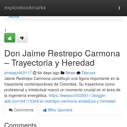
Home
explorebookmarks
Togg
navi
Home
1
Don Jaime Restrepo Carmona
– Trayectoria y Heredad
jimeqqz463117
84 days ago
News
Discuss
Jaime Restrepo Carmona constituyó una figura importante en la
trayectoria contemporánea de Colombia. Su trayectoria como
profesional y intelectual marcó un momento crucial en el área de
la ingeniería energética.
https://lewysccrf225511.bloggin-
ads.com/64173365/el-restrepo-carmona-andadura-y-heredad
Comments
Who Upvoted
Comments