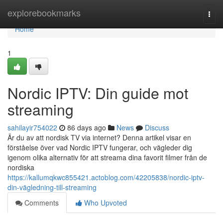
Home
explorebookmarks
Togg
navi
Home
1
Nordic IPTV: Din guide mot
streaming
sahilayir754022
86 days ago
News
Discuss
Är du av att nordisk TV via internet? Denna artikel visar en
förståelse över vad Nordic IPTV fungerar, och vägleder dig
igenom olika alternativ för att streama dina favorit filmer från de
nordiska
https://kallumqkwc855421.actoblog.com/42205838/nordic-iptv-
din-vägledning-till-streaming
Comments
Who Upvoted