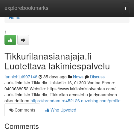
Home
explorebookmarks
Togg
navi
Home
1
Tikkurilanasianajaja.fi
Luotettava lakimiespalvelu
fanniehjut997148
85 days ago
News
Discuss
Juristitoimisto Tikkurila Unikkotie 16, 01300 Vantaa Phone:
0403638052 Website: https://www.lakitoimistotvantaa.com/
Juristitoimisto Tikkurila, Tikkurilan arvostettu ja dynaaminen
oikeudellinen
https://brendamfrd452126.onzeblog.com/profile
Comments
Who Upvoted
Comments