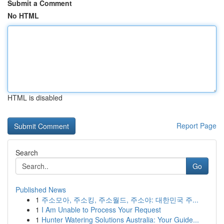
Submit a Comment
No HTML
HTML is disabled
Report Page
Search
Go
Published News
1
주소모아, 주소킹, 주소월드, 주소야: 대한민국 주...
1
I Am Unable to Process Your Request
1
Hunter Watering Solutions Australia: Your Guide...