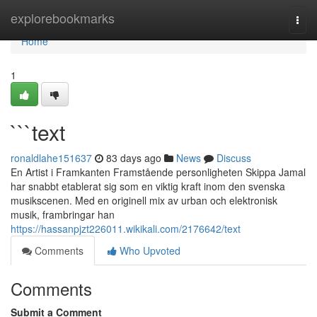
Home
explorebookmarks
Togg
navi
Home
1
```text
ronaldlahe151637
83 days ago
News
Discuss
En Artist i Framkanten Framstående personligheten Skippa Jamal
har snabbt etablerat sig som en viktig kraft inom den svenska
musikscenen. Med en originell mix av urban och elektronisk
musik, frambringar han
https://hassanpjzt226011.wikikali.com/2176642/text
Comments
Who Upvoted
Comments
Submit a Comment