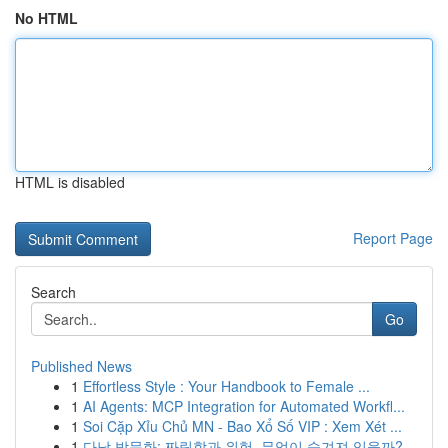
No HTML
HTML is disabled
Report Page
Search
Go
Published News
1
Effortless Style : Your Handbook to Female ...
1
AI Agents: MCP Integration for Automated Workfl...
1
Soi Cặp Xỉu Chủ MN - Bao Xổ Số VIP : Xem Xét ...
1
다낭 밤문화: 짜릿함과 위험, 무엇이 숨겨져 있을까?