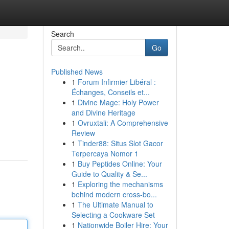
Search
Go
Published News
1
Forum Infirmier Libéral :
Échanges, Conseils et...
1
Divine Mage: Holy Power
and Divine Heritage
1
Ovruxtali: A Comprehensive
Review
1
Tinder88: Situs Slot Gacor
Terpercaya Nomor 1
1
Buy Peptides Online: Your
Guide to Quality & Se...
1
Exploring the mechanisms
behind modern cross-bo...
1
The Ultimate Manual to
Selecting a Cookware Set
1
Nationwide Boiler Hire: Your