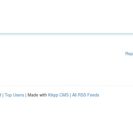
Rep
d
|
Top Users
| Made with
Kliqqi CMS
|
All RSS Feeds