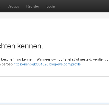
t
Groups
Register
Login
chten kennen.
e bescherming kennen . Wanneer uw huur snel stijgt gesteld, verdient u
en beroep
https://rishixqkf351628.blog-eye.com/profile