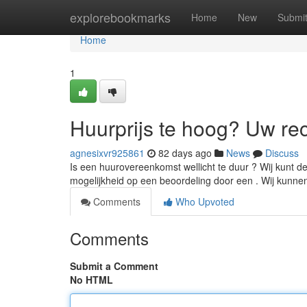
Home
explorebookmarks
Home
New
Submi
Home
1
Huurprijs te hoog? Uw re
agnesixvr925861
82 days ago
News
Discuss
Is een huurovereenkomst wellicht te duur ? Wij kunt d
mogelijkheid op een beoordeling door een . Wij kunn
Comments
Who Upvoted
Comments
Submit a Comment
No HTML