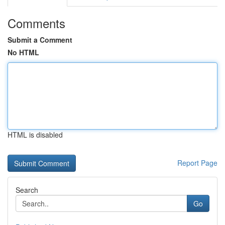
Comments
Submit a Comment
No HTML
HTML is disabled
Report Page
Search
Go