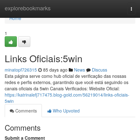
Home
explorebookmarks
Togg
navi
Home
1
Links Oficiais:5win
minatopf726315
85 days ago
News
Discuss
Esta página serve como hub oficial de verificação das nossas
redes e perfis externos, garantindo que você está seguindo os
canais oficiais da 5win Canais Verificados: Website Oficial:
https://katrinalefj717475.blog-gold.com/56219014/links-oficiais-
5win
Comments
Who Upvoted
Comments
Submit a Comment