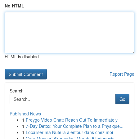
No HTML
HTML is disabled
Report Page
Search
Go
Published News
1
Freygo Video Chat: Reach Out To Immediately
1
7-Day Detox: Your Complete Plan to a Physique...
1
Localiser ma Nutella alentour dans chez moi
1
Cara Mencari Akomodasi Murah di Indonesia