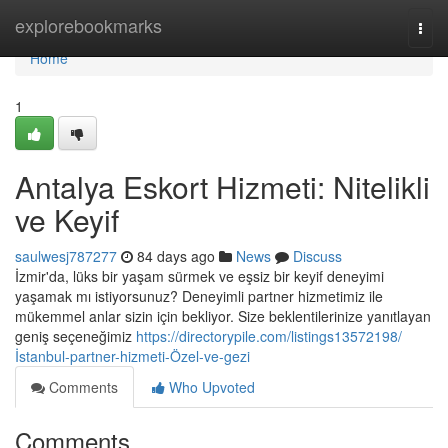
Home
explorebookmarks
Togg
navi
Home
1
Antalya Eskort Hizmeti: Nitelikli
ve Keyif
saulwesj787277
84 days ago
News
Discuss
İzmir'da, lüks bir yaşam sürmek ve eşsiz bir keyif deneyimi
yaşamak mı istiyorsunuz? Deneyimli partner hizmetimiz ile
mükemmel anlar sizin için bekliyor. Size beklentilerinize yanıtlayan
geniş seçeneğimiz
https://directorypile.com/listings13572198/
İstanbul-partner-hizmeti-Özel-ve-gezi
Comments
Who Upvoted
Comments