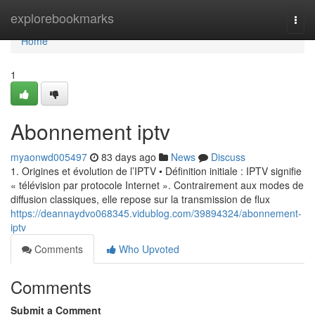
Home
explorebookmarks
Togg
navi
Home
1
Abonnement iptv
myaonwd005497
83 days ago
News
Discuss
1. Origines et évolution de l’IPTV • Définition initiale : IPTV signifie
« télévision par protocole Internet ». Contrairement aux modes de
diffusion classiques, elle repose sur la transmission de flux
https://deannaydvo068345.vidublog.com/39894324/abonnement-
iptv
Comments
Who Upvoted
Comments
Submit a Comment