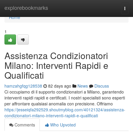
Home
explorebookmarks
Togg
navi
Home
1
Assistenza Condizionatori
Milano: Interventi Rapidi e
Qualificati
hamzahgfqg128538
82 days ago
News
Discuss
Ci occupiamo di il supporto condizionatori a Milano, garantendo
interventi rapidi rapidi e certificati. I nostri specialisti sono esperti
per affrontare qualsiasi anomalia con precisione. Offriamo
https://jesseiqfa292529.shoutmyblog.com/40121324/assistenza-
condizionatori-milano-interventi-rapidi-e-qualificati
Comments
Who Upvoted