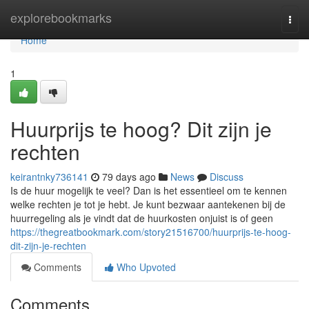
Home
explorebookmarks
Togg
navi
Home
1
Huurprijs te hoog? Dit zijn je
rechten
keirantnky736141
79 days ago
News
Discuss
Is de huur mogelijk te veel? Dan is het essentieel om te kennen
welke rechten je tot je hebt. Je kunt bezwaar aantekenen bij de
huurregeling als je vindt dat de huurkosten onjuist is of geen
https://thegreatbookmark.com/story21516700/huurprijs-te-hoog-
dit-zijn-je-rechten
Comments
Who Upvoted
Comments