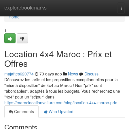
Home
explorebookmarks
Togg
navi
Home
1
Location 4x4 Maroc : Prix et
Offres
majaftes620774
79 days ago
News
Discuss
Découvrez les tarifs et les propositions exceptionnelles pour la
"mise à disposition" de 4x4 au Maroc ! Nos "prix" sont
"abordables", adaptés à tous les budgets. Vous recherchez une
"4x4" pour un "séjour" dans
https://maroclocationvoiture.com/blog/location-4x4-maroc-prix
Comments
Who Upvoted
Comments