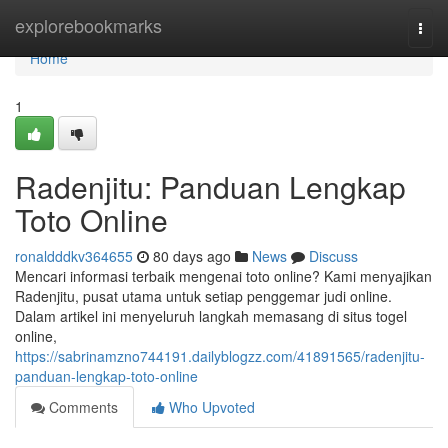
Home
explorebookmarks
Togg
navi
Home
1
Radenjitu: Panduan Lengkap
Toto Online
ronaldddkv364655
80 days ago
News
Discuss
Mencari informasi terbaik mengenai toto online? Kami menyajikan
Radenjitu, pusat utama untuk setiap penggemar judi online.
Dalam artikel ini menyeluruh langkah memasang di situs togel
online,
https://sabrinamzno744191.dailyblogzz.com/41891565/radenjitu-
panduan-lengkap-toto-online
Comments
Who Upvoted