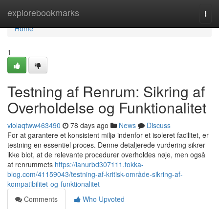
Home
explorebookmarks
Togg
navi
Home
1
Testning af Renrum: Sikring af
Overholdelse og Funktionalitet
violaqtww463490
78 days ago
News
Discuss
For at garantere et konsistent miljø indenfor et isoleret facilitet, er
testning en essentiel proces. Denne detaljerede vurdering sikrer
ikke blot, at de relevante procedurer overholdes nøje, men også
at renrummets
https://ianurbd307111.tokka-
blog.com/41159043/testning-af-kritisk-område-sikring-af-
kompatibilitet-og-funktionalitet
Comments
Who Upvoted