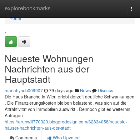
Home
explorebookmarks
Togg
navi
Home
1
Neueste Wohnungen
Nachrichten aus der
Hauptstadt
mariahyncb009907
79 days ago
News
Discuss
Die Haus Branche in Wien erlebt derzeit deutliche Schwankungen
. Die Finanzierungskosten bleiben belastend, was sich auf die
Attraktivität von Immobilien auswirkt . Dennoch gibt es weiterhin
Anfragen
https://arunwili770320.blogprodesign.com/62834058/neueste-
häuser-nachrichten-aus-der-stadt
Comments
Who Upvoted