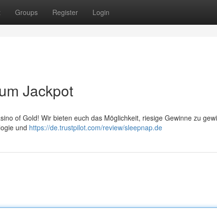
t
Groups
Register
Login
zum Jackpot
sino of Gold! Wir bieten euch das Möglichkeit, riesige Gewinne zu gew
logie und
https://de.trustpilot.com/review/sleepnap.de