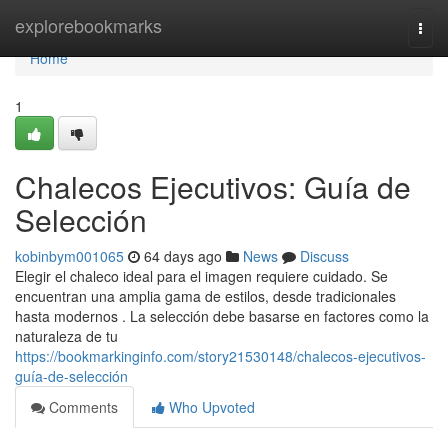
Home
explorebookmarks
Togg
navi
Home
1
Chalecos Ejecutivos: Guía de
Selección
kobinbym001065
64 days ago
News
Discuss
Elegir el chaleco ideal para el imagen requiere cuidado. Se
encuentran una amplia gama de estilos, desde tradicionales
hasta modernos . La selección debe basarse en factores como la
naturaleza de tu
https://bookmarkinginfo.com/story21530148/chalecos-ejecutivos-
guía-de-selección
Comments
Who Upvoted